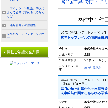
給与計算代行・ア
「マイナンバー制度」導入に
よって企業に求められる対応
とは
23
件中 1 
「給与計算」の用語集
[給与計算代行・アウトソーシング
業界のリーディングカンパニ
業界トップレベルの契約企業約2
ー
会社名
株式会社ペイロー
掲載ご希望の企業様
対象エリア
全国
対象企業規模
501名 ～ 上限なし
インタビュー記
給与計算代行
事
[給与計算代行・アウトソーシング
「Bulas（ビューラス）」
毎月の給与計算から年末調整業
人事給与に関するあらゆる業務
会社名
株式会社BBSア
対象エリア
全国