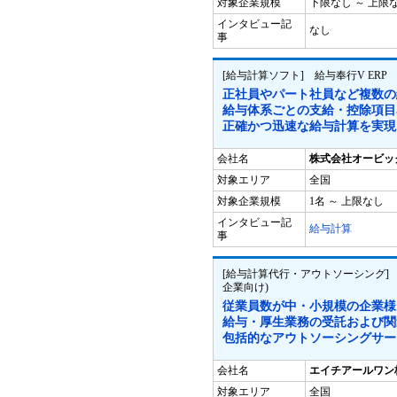
対象企業規模
下限なし ～ 上限
インタビュー記
なし
事
[給与計算ソフト] 給与奉行V ERP
正社員やパート社員など複数の
給与体系ごとの支給・控除項目
正確かつ迅速な給与計算を実現
会社名
株式会社オービッ
対象エリア
全国
対象企業規模
1名 ～ 上限なし
インタビュー記
給与計算
事
[給与計算代行・アウトソーシング]
企業向け)
従業員数が中・小規模の企業様
給与・厚生業務の受託および関
包括的なアウトソーシングサー
会社名
エイチアールワン
対象エリア
全国