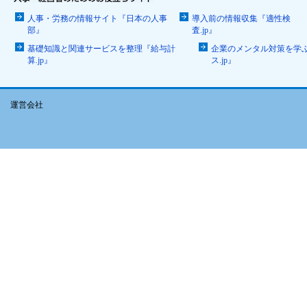
人事・労務の情報サイト『日本の人事
導入前の情報収集『適性検
部』
査.jp』
基礎知識と関連サービスを整理『給与計
企業のメンタル対策を学
算.jp』
ス.jp』
運営会社