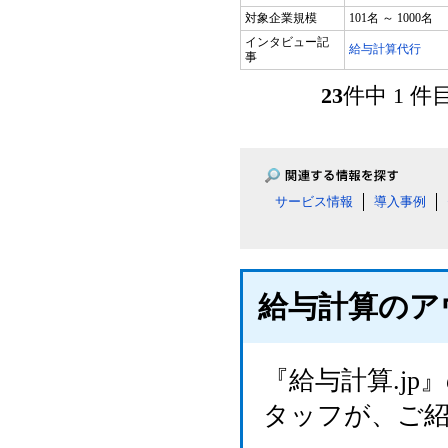
対象企業規模
101名 ～ 1000名
インタビュー記
給与計算代行
事
23
件中 1 
サービス情報
導入事例
給与計算のア
『給与計算.j
タッフが、ご