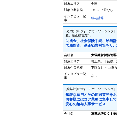
対象エリア
全国
対象企業規模
1名 ～ 上限なし
インタビュー記
給与計算
事
[給与計算代行・アウトソーシング
査、是正勧告対策
助成金、社会保険手続、給与計
労務監査、是正勧告対策をサポ
会社名
大塚経営労務管理
対象エリア
埼玉県、千葉県、
対象企業規模
下限なし ～ 上限
インタビュー記
なし
事
[給与計算代行・アウトソーシング] 
煩雑な給与とその周辺業務をお
お客様にはコア業務に集中して
安心の給与人事サービス
会社名
三菱総研ＤＣＳ株