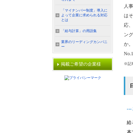
人
「マイナンバー制度」導入に
よって企業に求められる対応
は
とは
応
「給与計算」の用語集
ン
業界のリーディングカンパニ
か
ー
No
※記
掲載ご希望の企業様
-
給
本