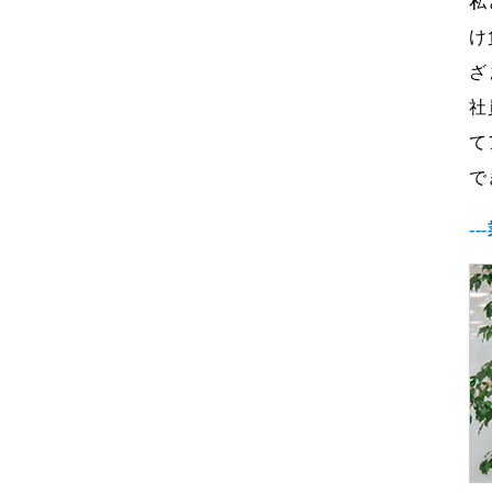
私
け
ざ
社
て
で
-