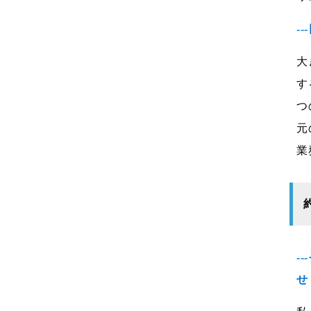
-
大
す
つ
元
業
-
せ