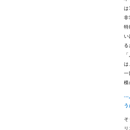
は
非
特
い
る
「
は
一
模
-
う
そ
リ