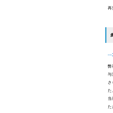
再
-
弊
与
さ
た
当
た