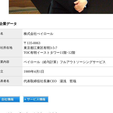
企業データ
社名
株式会社ぺイロール
〒135-0063
本社所在地
東京都江東区有明3-5-7
TOC有明イーストタワー11階･12階
事業内容
ペイロール（給与計算）フルアウトソーシングサービス
設立
1989年4月1日
代表者名
代表取締役社長兼CEO 湯浅 哲哉