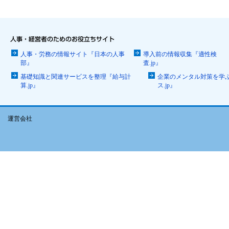
人事・労務の情報サイト『日本の人事
導入前の情報収集『適性検
部』
査.jp』
基礎知識と関連サービスを整理『給与計
企業のメンタル対策を学
算.jp』
ス.jp』
運営会社