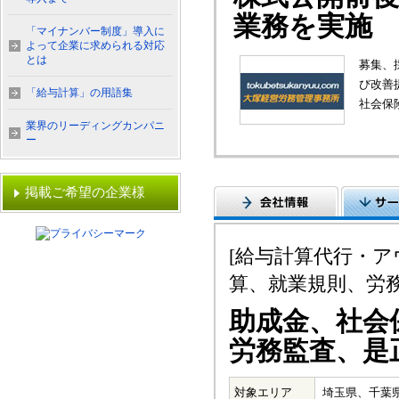
業務を実施
「マイナンバー制度」導入に
よって企業に求められる対応
とは
募集、
び改善
「給与計算」の用語集
社会保
業界のリーディングカンパニ
ー
掲載ご希望の企業様
[給与計算代行・
算、就業規則、労
助成金、社会
労務監査、是
対象エリア
埼玉県、千葉