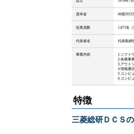
設立
1970年7月
資本金
60億593
従業員数
1,875名
代表者名
代表取締
事業内容
1.ソフ
2.各種
3.アウ
4.情報
5.コン
6.コン
特徴
三菱総研ＤＣＳの