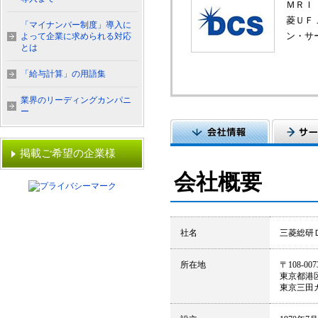
ＭＲＩ
菱ＵＦ
「マイナンバー制度」導入に
ン・サ
よって企業に求められる対応
とは
「給与計算」の用語集
業界のリーディングカンパニ
ー
掲載ご希望の企業様
会社概要
社名
三菱総研
所在地
〒108-007
東京都港区
東京三田