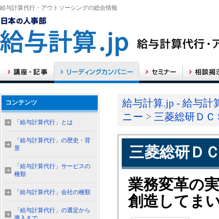
給与計算代行・アウトソーシングの総合情報
給与計算.jp - 
コンテンツ
ニー
>
三菱総研ＤＣ
「給与計算代行」とは
「給与計算代行」の歴史・背
三菱総研Ｄ
景
「給与計算代行」サービスの
種類
業務変革の実
「給与計算代行」会社の種類
創造してま
「給与計算代行」の選定から
導入まで