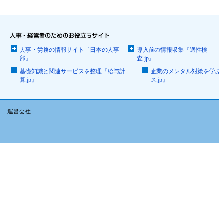
人事・労務の情報サイト『日本の人事
導入前の情報収集『適性検
部』
査.jp』
基礎知識と関連サービスを整理『給与計
企業のメンタル対策を学
算.jp』
ス.jp』
運営会社