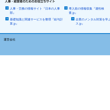
人事・労務の情報サイト『日本の人事
導入前の情報収集『適性検
部』
査.jp』
基礎知識と関連サービスを整理『給与計
企業のメンタル対策を学
算.jp』
ス.jp』
運営会社