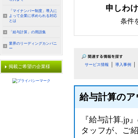
申しわけ
「マイナンバー制度」導入に
よって企業に求められる対応
条件
とは
「給与計算」の用語集
業界のリーディングカンパニ
ー
サービス情報
導入事例
掲載ご希望の企業様
給与計算のア
『給与計算.j
タッフが、ご